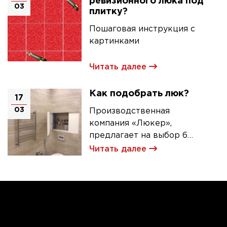
ревизионного люка под
03
плитку?
Пошаговая инструкция с
картинками
Читать далее
Как подобрать люк?
17
03
Производственная
компания «Люкер»,
предлагает на выбор 6
моделей ревизионных
Читать далее
люков под плитку.