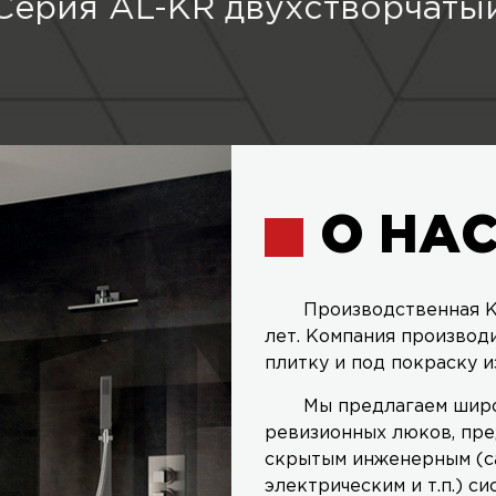
Серия AL-KR двухстворчаты
О НА
Производственная К
лет. Компания производ
плитку и под покраску и
Мы предлагаем широ
ревизионных люков, пре
скрытым инженерным (с
электрическим и т.п.) си