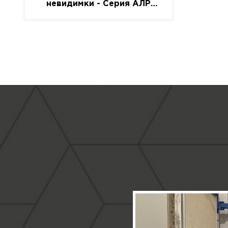
невидимки - Серия АЛР
(присоска)