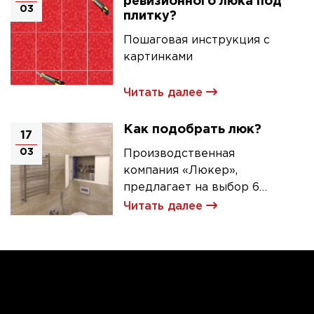
ревизионного люка под
03
плитку?
Пошаговая инструкция с
картинками
Читать далее
Как подобрать люк?
17
03
Производственная
компания «Люкер»,
предлагает на выбор 6
моделей ревизионных
Читать далее
люков под плитку.