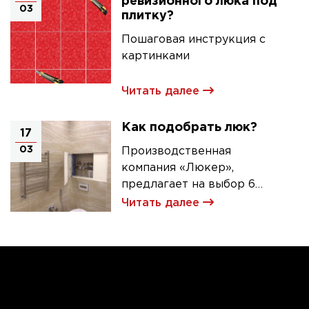
ревизионного люка под
03
плитку?
Пошаговая инструкция с
картинками
Читать далее
Как подобрать люк?
17
03
Производственная
компания «Люкер»,
предлагает на выбор 6
моделей ревизионных
Читать далее
люков под плитку.