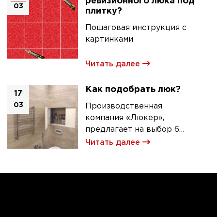
ревизионного люка под
03
плитку?
Пошаговая инструкция с
картинками
Читать далее
Как подобрать люк?
17
03
Производственная
компания «Люкер»,
предлагает на выбор 6
моделей ревизионных
Читать далее
люков под плитку.