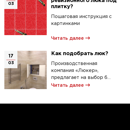
ревизионного люка под
03
плитку?
Пошаговая инструкция с
картинками
Читать далее
Как подобрать люк?
17
03
Производственная
компания «Люкер»,
предлагает на выбор 6
моделей ревизионных
Читать далее
люков под плитку.