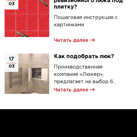
ревизионного люка под
03
плитку?
Пошаговая инструкция с
картинками
Читать далее
Как подобрать люк?
17
03
Производственная
компания «Люкер»,
предлагает на выбор 6
моделей ревизионных
Читать далее
люков под плитку.