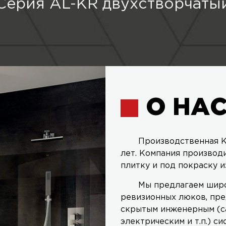
Серия AL-KR двухстворчаты
О НА
Производственная К
лет. Компания производ
плитку и под покраску и
Мы предлагаем широ
ревизионных люков, пре
скрытым инженерным (с
электрическим и т.п.) си