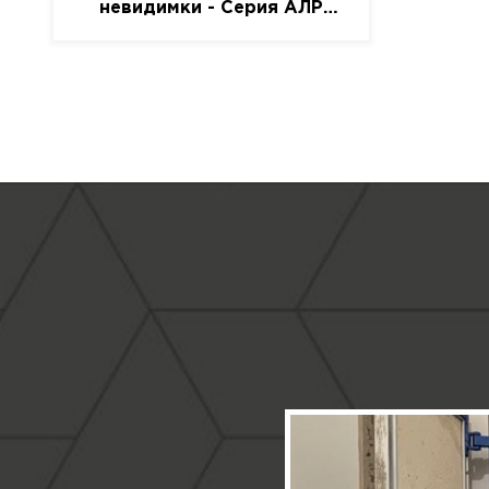
невидимки - Серия АЛР
(присоска)