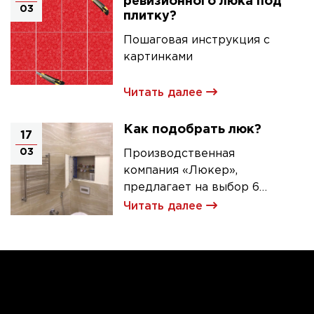
ревизионного люка под
03
плитку?
Пошаговая инструкция с
картинками
Читать далее
Как подобрать люк?
17
03
Производственная
компания «Люкер»,
предлагает на выбор 6
моделей ревизионных
Читать далее
люков под плитку.