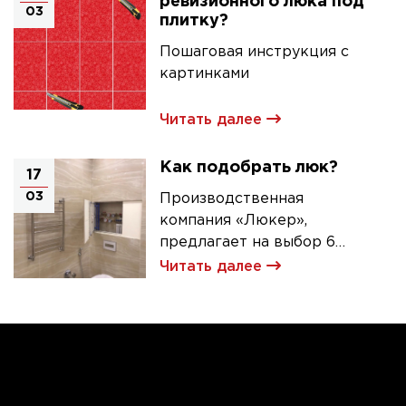
ревизионного люка под
03
плитку?
Пошаговая инструкция с
картинками
Читать далее
Как подобрать люк?
17
03
Производственная
компания «Люкер»,
предлагает на выбор 6
моделей ревизионных
Читать далее
люков под плитку.