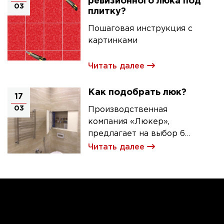
ревизионного люка под
03
плитку?
Пошаговая инструкция с
картинками
Читать далее
Как подобрать люк?
17
03
Производственная
компания «Люкер»,
предлагает на выбор 6
моделей ревизионных
Читать далее
люков под плитку.